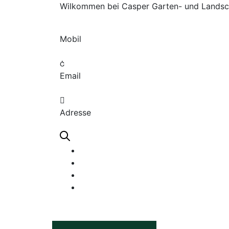
Wilkommen bei Casper Garten- und Lands
Mobil
+49 157 7768 0214
Email
info@caspergartenbau.de
Adresse
Am Schildchen 39, 51109 Köln
Leistungen
Über uns
Referenzen
Kontakt
Unverbindliche Anfrage