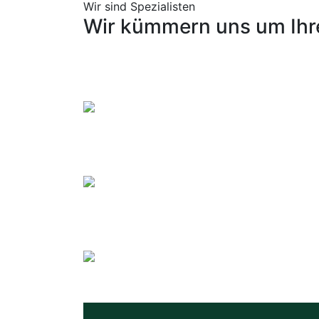
Wir sind Spezialisten
Wir
kümmern
uns
um
Ihr
Gartenbauberatung
Read more
Begrünung von Dächern
Read more
Vermietung
Read more