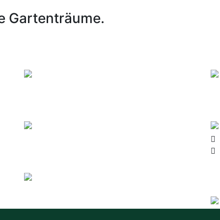
e
Gartenträume.
Terrassen und Auffahrten
G
Read more
Holz- und Betonarbeiten
T
Read more
Gewerbekunden
I
Read more