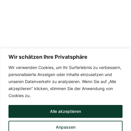
Karriere
Der Geschäftsführer hat bei uns schon
mehrere Male Aufträge verschiedenster Art mit
Wir schätzen Ihre Privatsphäre
Bravour erfüllt: Er war freundlich und
zuvorkommend, besonders was die
Wir verwenden Cookies, um Ihr Surferlebnis zu verbessern,
Terminabsprache betraf, doch vor allem hat er
personalisierte Anzeigen oder Inhalte einzusetzen und
uns mit der Einbringung eigener Ideen bei der
unseren Datenverkehr zu analysieren. Wenn Sie auf „Alle
akzeptieren" klicken, stimmen Sie der Anwendung von
Beratung und letztlich derer Umsetzung
Cookies zu.
© Powered by MC Media Group
überzeugt. Man merkt, dass er Ahnung von
dem hat was er tut und dafür brennt. Wir
Alle akzeptieren
können Casper Garten- und Landschaftsbau
mit gutem Gewissen immer wieder
Anpassen
weiterempfehlen!